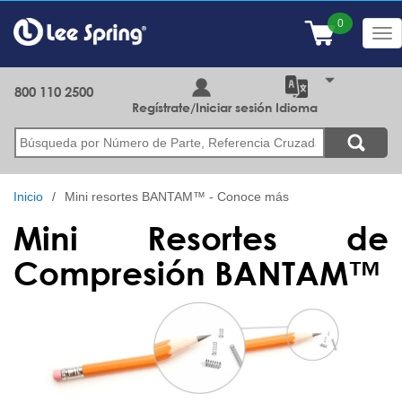
Pasar
al
Tog
contenido
nav
principal
800 110 2500
Regístrate/Iniciar sesión
Idioma
Buscar
Inicio
Mini resortes BANTAM™ - Conoce más
Mini Resortes de
Compresión BANTAM™