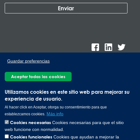
Guardar preferencias
Aceptar todas las cookies
Lee Spring de México, Ave. Apolo 519 Edificio 22, Parque
Industrial Kalos del Poniente, Carretera Monterrey-Saltillo Km.9,
Utilizamos cookies en este sitio web para mejorar su
Santa Catarina N.L. 66367 | 800 110 25 00
experiencia de usuario.
Copyright © 2026 Lee Spring Company
Al hacer click en Aceptar, otorga su consentimiento para que
Más info
establezcamos cookies.
Cookies necesarias
Cookies necesarias para que el sitio
web funcione con normalidad.
Cookies funcionales
Cookies que ayudan a mejorar la