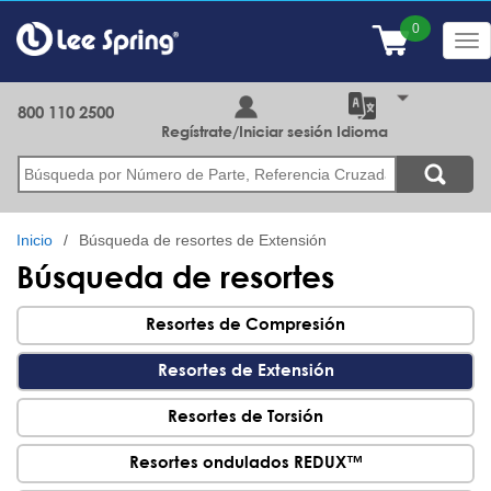
Pasar
al
Tog
contenido
nav
principal
800 110 2500
Regístrate/Iniciar sesión
Idioma
Buscar
Inicio
Búsqueda de resortes de Extensión
Búsqueda de resortes
Resortes de Compresión
Resortes de Extensión
Resortes de Torsión
Resortes ondulados REDUX™