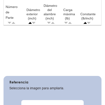
Diámetro
L
Número
Diámetro
del
Carga
de
exterior
alambre
máxima
Constante
e
Parte
(inch)
(inch)
(lb)
(lb/inch)
Pagination
Referencia
Selecciona la imagen para ampliarla.