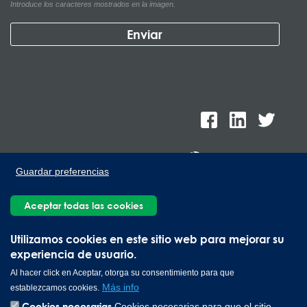
Introduce los caracteres mostrados en la imagen.
Guardar preferencias
Lee Spring de México, Ave. Apolo 519 Edificio 22, Parque
Aceptar todas las cookies
Industrial Kalos del Poniente, Carretera Monterrey-Saltillo Km.9,
Santa Catarina N.L. 66367 | 800 110 25 00
Utilizamos cookies en este sitio web para mejorar su
Copyright © 2026 Lee Spring Company
experiencia de usuario.
Al hacer click en Aceptar, otorga su consentimiento para que
Más info
establezcamos cookies.
Cookies necesarias
Cookies necesarias para que el sitio