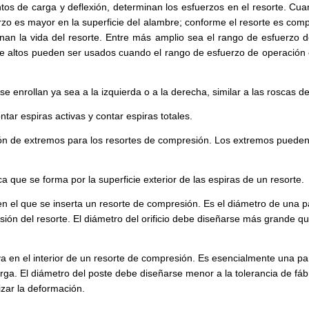
tos de carga y deflexión, determinan los esfuerzos en el resorte. Cu
erzo es mayor en la superficie del alambre; conforme el resorte es com
rnan la vida del resorte. Entre más amplio sea el rango de esfuerzo 
e altos pueden ser usados cuando el rango de esfuerzo de operación es
 enrollan ya sea a la izquierda o a la derecha, similar a las roscas de l
tar espiras activas y contar espiras totales.
ón de extremos para los resortes de compresión. Los extremos pueden es
ca que se forma por la superficie exterior de las espiras de un resorte.
 en el que se inserta un resorte de compresión. Es el diámetro de una
 del resorte. El diámetro del orificio debe diseñarse más grande que l
 va en el interior de un resorte de compresión. Es esencialmente una 
rga. El diámetro del poste debe diseñarse menor a la tolerancia de fábr
zar la deformación.