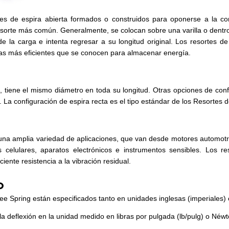
es de espira abierta formados o construidos para oponerse a la com
esorte más común. Generalmente, se colocan sobre una varilla o dentro
 la carga e intenta regresar a su longitud original. Los resortes de
as más eficientes que se conocen para almacenar energía.
, tiene el mismo diámetro en toda su longitud. Otras opciones de conf
). La configuración de espira recta es el tipo estándar de los Resortes
na amplia variedad de aplicaciones, que van desde motores automotr
 celulares, aparatos electrónicos e instrumentos sensibles. Los r
iente resistencia a la vibración residual.
o
e Spring están especificados tanto en unidades inglesas (imperiales) 
 la deflexión en la unidad medido en libras por pulgada (lb/pulg) o Né