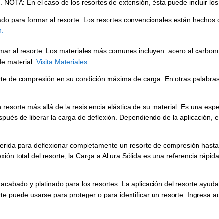
a. NOTA: En el caso de los resortes de extensión, ésta puede incluir lo
izado para formar al resorte. Los resortes convencionales están hecho
n.
rmar al resorte. Los materiales más comunes incluyen: acero al carbono
de material.
Visita Materiales
.
te de compresión en su condición máxima de carga. En otras palabras, 
resorte más allá de la resistencia elástica de su material. Es una es
espués de liberar la carga de deflexión. Dependiendo de la aplicación,
erida para deflexionar completamente un resorte de compresión hasta 
exión total del resorte, la Carga a Altura Sólida es una referencia ráp
cabado y platinado para los resortes. La aplicación del resorte ayuda
rte puede usarse para proteger o para identificar un resorte. Ingresa