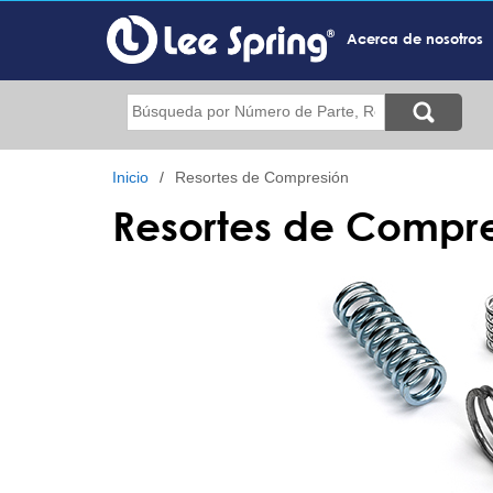
Pasar
al
Acerca de nosotros
contenido
principal
Buscar
Inicio
Resortes de Compresión
Resortes de Compr