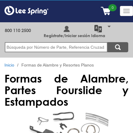
Pasar
al
Tog
contenido
nav
principal
800 110 2500
Regístrate/Iniciar sesión
Idioma
Buscar
Inicio
Formas de Alambre y Resortes Planos
Formas de Alambre,
Partes Fourslide y
Estampados