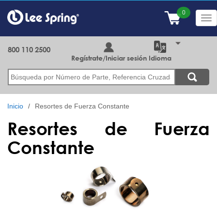
Pasar
al
Tog
contenido
nav
principal
800 110 2500
Regístrate/Iniciar sesión
Idioma
Buscar
Inicio
Resortes de Fuerza Constante
Resortes de Fuerza
Constante