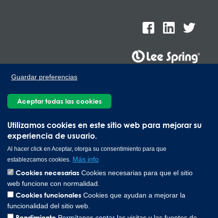
Guardar preferencias
Lee Spring de México, Ave. Apolo 519 Edificio 22, Parque
Industrial Kalos del Poniente, Carretera Monterrey-Saltillo Km.9,
Aceptar todas las cookies
Santa Catarina N.L. 66367 | 800 110 25 00
Copyright © 2026 Lee Spring Company
Utilizamos cookies en este sitio web para mejorar su
experiencia de usuario.
Al hacer click en Aceptar, otorga su consentimiento para que
Más info
establezcamos cookies.
Cookies necesarias
Cookies necesarias para que el sitio
web funcione con normalidad.
Cookies funcionales
Cookies que ayudan a mejorar la
funcionalidad del sitio web.
Rendimiento
Permítanos contar las visitas y las fuentes de