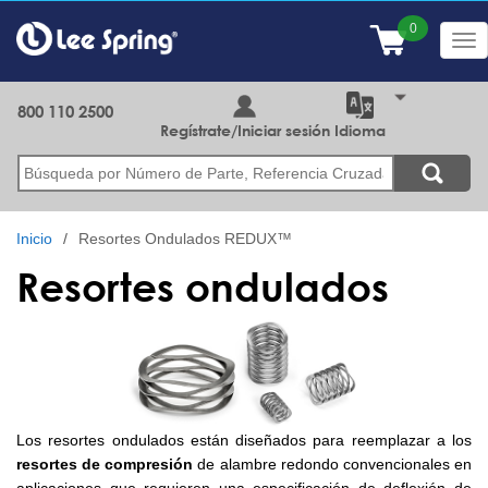
Pasar
al
Tog
contenido
nav
principal
800 110 2500
Regístrate/Iniciar sesión
Idioma
Buscar
Inicio
Resortes Ondulados REDUX™
Resortes ondulados
Los resortes ondulados están diseñados para reemplazar a los
resortes de compresión
de alambre redondo convencionales en